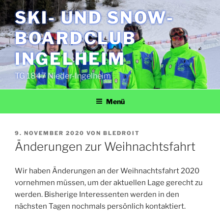
Zum
SKI- UND SNOW­
Inhalt
springen
BOARD­CLUB
INGELHEIM
TG 1847 Nieder-Ingelheim
Menü
VERÖFFENTLICHT
9. NOVEMBER 2020
VON
BLEDROIT
AM
Änderungen zur Weihnachtsfahrt
Wir haben Änderungen an der Weihnachtsfahrt 2020
vornehmen müssen, um der aktuellen Lage gerecht zu
werden. Bisherige Interessenten werden in den
nächsten Tagen nochmals persönlich kontaktiert.