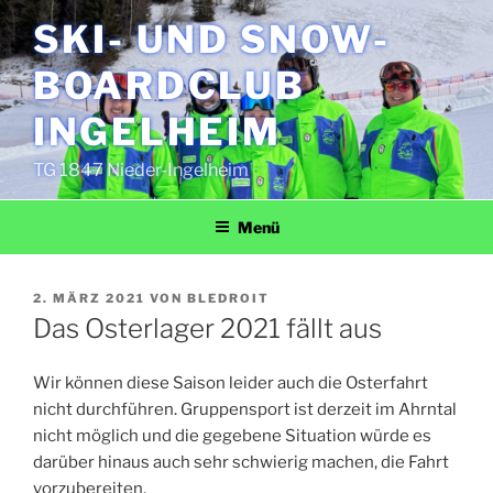
Zum
SKI- UND SNOW­
Inhalt
springen
BOARD­CLUB
INGELHEIM
TG 1847 Nieder-Ingelheim
Menü
VERÖFFENTLICHT
2. MÄRZ 2021
VON
BLEDROIT
AM
Das Osterlager 2021 fällt aus
Wir können diese Saison leider auch die Osterfahrt
nicht durchführen. Gruppensport ist derzeit im Ahrntal
nicht möglich und die gegebene Situation würde es
darüber hinaus auch sehr schwierig machen, die Fahrt
vorzubereiten.